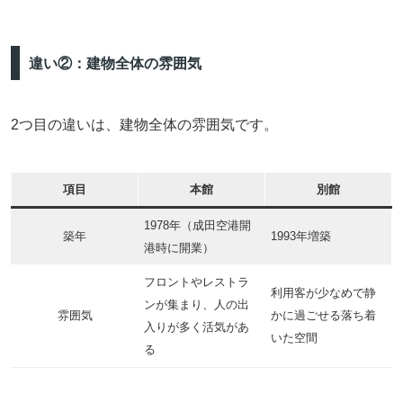
違い②：建物全体の雰囲気
2つ目の違いは、建物全体の雰囲気です。
項目
本館
別館
1978年（成田空港開
築年
1993年増築
港時に開業）
フロントやレストラ
利用客が少なめで静
ンが集まり、人の出
雰囲気
かに過ごせる落ち着
入りが多く活気があ
いた空間
る