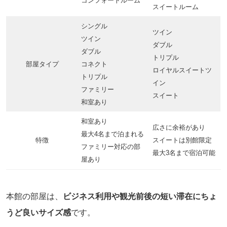
コンフォートルーム
スイートルーム
シングル
ツイン
ツイン
ダブル
ダブル
トリプル
部屋タイプ
コネクト
ロイヤルスイートツ
トリプル
イン
ファミリー
スイート
和室あり
和室あり
広さに余裕があり
最大4名まで泊まれる
特徴
スイートは別館限定
ファミリー対応の部
最大3名まで宿泊可能
屋あり
本館の部屋は、
ビジネス利用や観光前後の短い滞在にちょ
うど良いサイズ感
です。