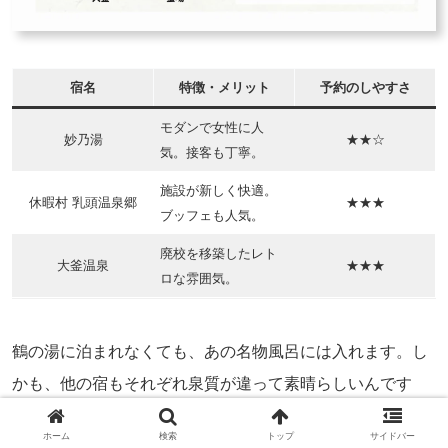
宿名
特徴・メリット
予約のしやすさ
モダンで女性に人
妙乃湯
★★☆
気。接客も丁寧。
施設が新しく快適。
休暇村 乳頭温泉郷
★★★
ブッフェも人気。
廃校を移築したレト
大釜温泉
★★★
ロな雰囲気。
鶴の湯に泊まれなくても、あの名物風呂には入れます。し
かも、他の宿もそれぞれ泉質が違って素晴らしいんです
よ。
ホーム
検索
トップ
サイドバー