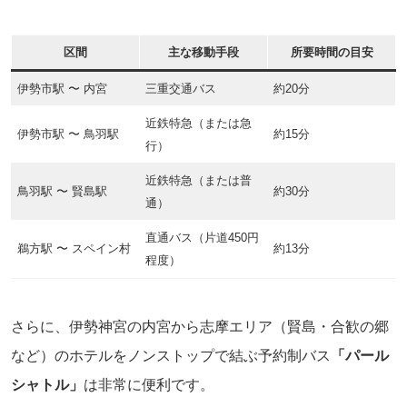
区間
主な移動手段
所要時間の目安
伊勢市駅 〜 内宮
三重交通バス
約20分
近鉄特急（または急
伊勢市駅 〜 鳥羽駅
約15分
行）
近鉄特急（または普
鳥羽駅 〜 賢島駅
約30分
通）
直通バス（片道450円
鵜方駅 〜 スペイン村
約13分
程度）
さらに、伊勢神宮の内宮から志摩エリア（賢島・合歓の郷
など）のホテルをノンストップで結ぶ予約制バス
「パール
シャトル」
は非常に便利です。