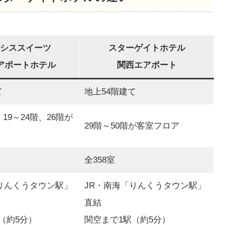
シススイーツ
スターゲイトホテル
アポートホテル
関西エアポート
て
地上54階建て
、19～24階、26階が
29階～50階が客室フロア
全358室
りんくうタウン駅」
JR・南海「りんくうタウン駅」
直結
（約5分）
関空まで1駅（約5分）