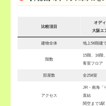
オディ
比較項目
大阪エ
建物全体
地上56階建
15階、16階
階数
客室フロア
部屋数
全258室
JR・南海「
アクセス
直結
関空まで1駅