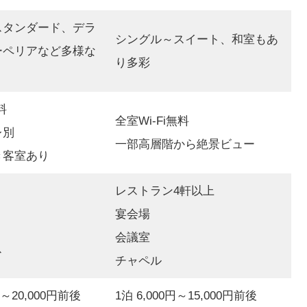
スタンダード、デラ
シングル～スイート、和室もあ
ーペリアなど多様な
り多彩
料
全室Wi-Fi無料
レ別
一部高層階から絶景ビュー
き客室あり
レストラン4軒以上
宴会場
会議室
ス
チャペル
円～20,000円前後
1泊 6,000円～15,000円前後