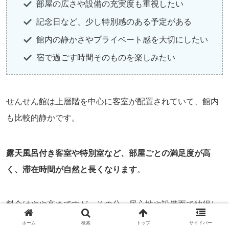
部屋の広さや設備の充実度も重視したい
記念日など、少し特別感のある予定がある
館内の静かさやプライベート感を大切にしたい
宿で過ごす時間そのものを楽しみたい
せんせん館は上層階を中心に客室が配置されていて、館内
も比較的静かです。
露天風呂付き客室や特別室など、部屋ごとの満足度が高
く、滞在時間が自然と長くなります
。
料金はやや高めですが、その分、居心地や設備面で納得し
やすい内容になっています。
ホーム
検索
トップ
サイドバー