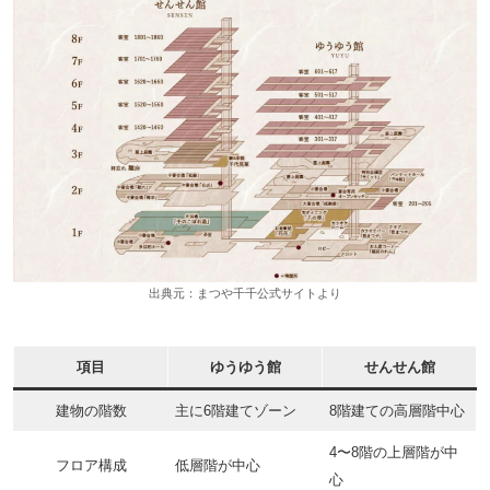
出典元：まつや千千公式サイトより
項目
ゆうゆう館
せんせん館
建物の階数
主に6階建てゾーン
8階建ての高層階中心
4〜8階の上層階が中
フロア構成
低層階が中心
心