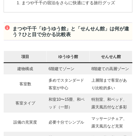
まつや千千の宿泊をさらに快適にする旅行グッズ
まつや千千「ゆうゆう館」と「せんせん館」は何が違
う？ひと目で分かる比較表
項目
ゆうゆう館
せんせん館
建物構成
6階建てゾーン
8階建ての高層ゾーン
多めでスタンダード
上層階まで客室があ
客室数
客室が中心
り比較的多い
和室10〜15畳、和ベ
特別室、和ベッド、
客室タイプ
ッド（一部）
露天風呂付など多彩
マッサージチェア、
設備の充実度
必要十分でシンプル
露天風呂など充実