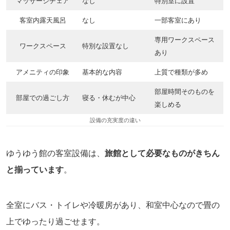
マッサージチェア
なし
特別室に設置
客室内露天風呂
なし
一部客室にあり
専用ワークスペース
ワークスペース
特別な設置なし
あり
アメニティの印象
基本的な内容
上質で種類が多め
部屋時間そのものを
部屋での過ごし方
寝る・休むが中心
楽しめる
設備の充実度の違い
ゆうゆう館の客室設備は、
旅館として必要なものがきちん
と揃っています
。
全室にバス・トイレや冷暖房があり、和室中心なので畳の
上でゆったり過ごせます。