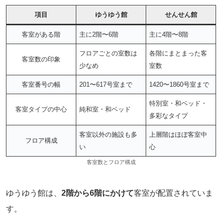
項目
ゆうゆう館
せんせん館
客室がある階
主に2階〜6階
主に4階〜8階
フロアごとの室数は
各階にまとまった客
客室数の印象
少なめ
室数
客室番号の幅
201〜617号室まで
1420〜1860号室まで
特別室・和ベッド・
客室タイプの中心
純和室・和ベッド
多彩なタイプ
客室以外の施設も多
上層階はほぼ客室中
フロア構成
い
心
客室数とフロア構成
ゆうゆう館は、
2階から6階にかけて
客室が配置されていま
す。