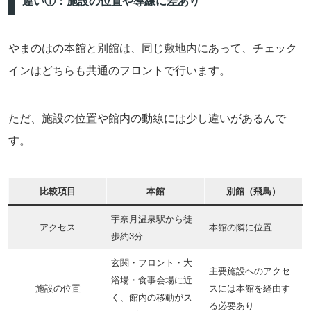
違い①：施設の位置や導線に差あり
やまのはの本館と別館は、同じ敷地内にあって、チェック
インはどちらも共通のフロントで行います。
ただ、施設の位置や館内の動線には少し違いがあるんで
す。
比較項目
本館
別館（飛鳥）
宇奈月温泉駅から徒
アクセス
本館の隣に位置
歩約3分
玄関・フロント・大
主要施設へのアクセ
浴場・食事会場に近
施設の位置
スには本館を経由す
く、館内の移動がス
る必要あり