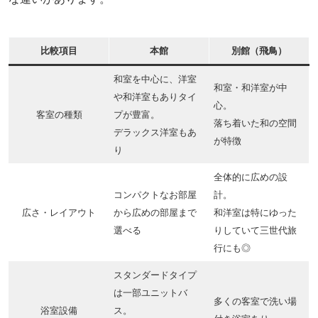
比較項目
本館
別館（飛鳥）
和室を中心に、洋室
和室・和洋室が中
や和洋室もありタイ
心。
客室の種類
プが豊富。
落ち着いた和の空間
デラックス洋室もあ
が特徴
り
全体的に広めの設
コンパクトなお部屋
計。
広さ・レイアウト
から広めの部屋まで
和洋室は特にゆった
選べる
りしていて三世代旅
行にも◎
スタンダードタイプ
は一部ユニットバ
多くの客室で洗い場
浴室設備
ス。