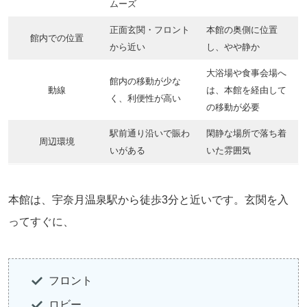
ムーズ
正面玄関・フロント
本館の奥側に位置
館内での位置
から近い
し、やや静か
大浴場や食事会場へ
館内の移動が少な
動線
は、本館を経由して
く、利便性が高い
の移動が必要
駅前通り沿いで賑わ
閑静な場所で落ち着
周辺環境
いがある
いた雰囲気
本館は、宇奈月温泉駅から徒歩3分と近いです。玄関を入
ってすぐに、
フロント
ロビー