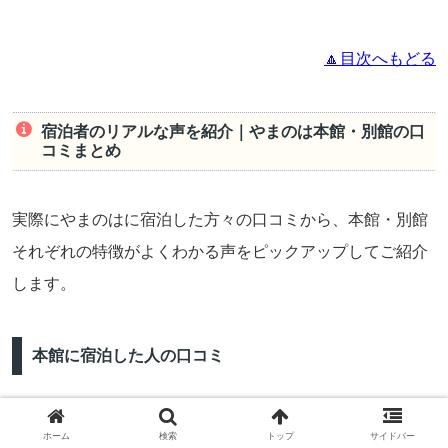
🔼目次へもどる
宿泊者のリアルな声を紹介｜やまのは本館・別館の口
コミまとめ
実際にやまのはに宿泊した方々の口コミから、本館・別館
それぞれの特徴がよくわかる声をピックアップしてご紹介
します。
本館に宿泊した人の口コミ
ホーム
検索
トップ
サイドバー
駅からすぐで子ども連れでも移動がラク。フロント