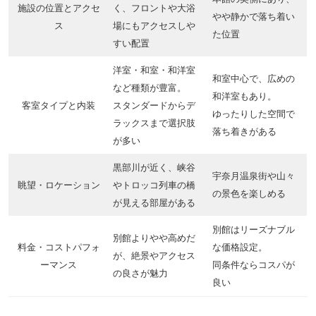
施設の位置とアクセ
く、フロントや大浴
やや静かで落ち着い
ス
場にもアクセスしや
た位置
すい配置
洋室・和室・和洋室
和室中心で、広めの
など種類が豊富。
和洋室もあり。
客室タイプと内装
スタンダードからデ
ゆったりした空間で
ラックスまで選択肢
落ち着きがある
が多い
黒部川が近く、峡谷
宇奈月温泉街や山々
眺望・ロケーション
やトロッコ列車の橋
の景色を楽しめる
が見える部屋がある
別館はリーズナブル
別館よりやや高めだ
料金・コストパフォ
な価格設定。
が、絶景やアクセス
ーマンス
同条件ならコスパが
の良さが魅力
良い