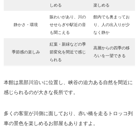
しめる
楽しめる
賑わいがあり、川の
館内でも奥まってお
静かさ・環境
せせらぎや駅近の音
り、人の出入りが少
も聞こえる
なく静か
紅葉・新緑などの季
高層からの四季の移
季節感の楽しみ
節変化を間近で感じ
ろいを一望できる
られる
本館は黒部川沿いに位置し、峡谷の迫力ある自然を間近に
感じられるのが大きな長所です。
多くの客室が川側に面しており、赤い橋を走るトロッコ列
車の景色を楽しめるお部屋もありますよ。