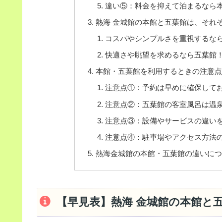
違い⑤：料金を抑えて泊まるなら
熱海 金城館の本館と五葉館は、それ
コスパやシンプルさを重視するな
快適さや眺望を求めるなら五葉館
本館・五葉館を利用するときの注意
注意点①：予約は早めに確保して
注意点②：五葉館の客室風呂は温
注意点③：設備やサービスの違い
注意点④：駐車場やアクセス方法
熱海金城館の本館・五葉館の違いに
【早見表】熱海 金城館の本館と