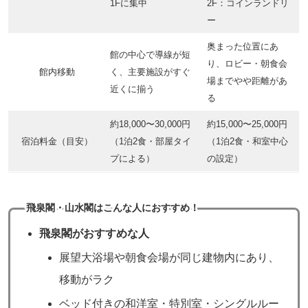
1Fに集中
2F：コインランドリ
ー
奥まった位置にあ
館の中心で導線が短
り、ロビー・朝食会
館内移動
く、主要施設がすぐ
場までやや距離があ
近くに揃う
る
約18,000〜30,000円
約15,000〜25,000円
宿泊料金（目安）
（1泊2食・部屋タイ
（1泊2食・和室中心
プによる）
の設定）
飛泉閣・山水閣はこんな人におすすめ！
飛泉閣がおすすめな人
展望大浴場や朝食会場が同じ建物内にあり、
移動がラク
ベッド付きの和洋室・特別室・シングルルー