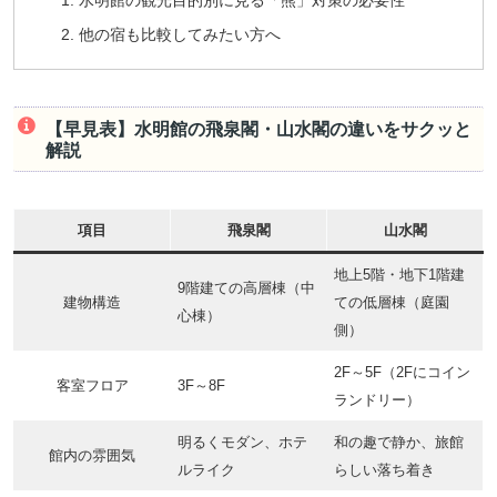
水明館の観光目的別に見る「熊」対策の必要性
他の宿も比較してみたい方へ
【早見表】水明館の飛泉閣・山水閣の違いをサクッと
解説
項目
飛泉閣
山水閣
地上5階・地下1階建
9階建ての高層棟（中
建物構造
ての低層棟（庭園
心棟）
側）
2F～5F（2Fにコイン
客室フロア
3F～8F
ランドリー）
明るくモダン、ホテ
和の趣で静か、旅館
館内の雰囲気
ルライク
らしい落ち着き