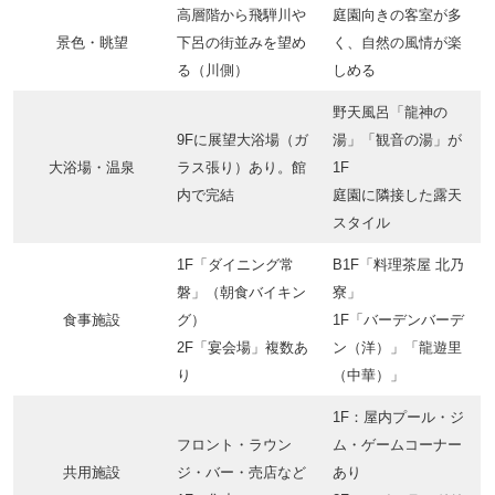
高層階から飛騨川や
庭園向きの客室が多
景色・眺望
下呂の街並みを望め
く、自然の風情が楽
る（川側）
しめる
野天風呂「龍神の
9Fに展望大浴場（ガ
湯」「観音の湯」が
大浴場・温泉
ラス張り）あり。館
1F
内で完結
庭園に隣接した露天
スタイル
1F「ダイニング常
B1F「料理茶屋 北乃
磐」（朝食バイキン
寮」
食事施設
グ）
1F「バーデンバーデ
2F「宴会場」複数あ
ン（洋）」「龍遊里
り
（中華）」
1F：屋内プール・ジ
フロント・ラウン
ム・ゲームコーナー
共用施設
ジ・バー・売店など
あり