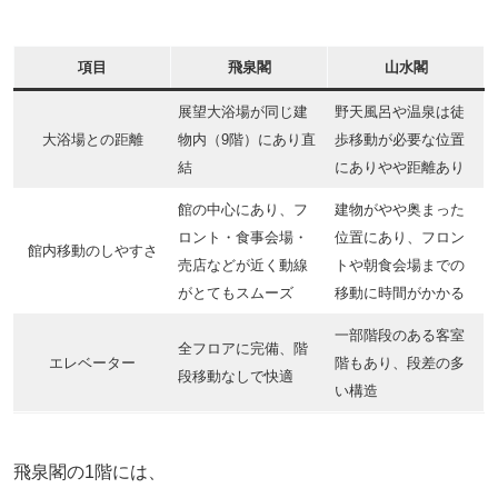
項目
飛泉閣
山水閣
展望大浴場が同じ建
野天風呂や温泉は徒
大浴場との距離
物内（9階）にあり直
歩移動が必要な位置
結
にありやや距離あり
館の中心にあり、フ
建物がやや奥まった
ロント・食事会場・
位置にあり、フロン
館内移動のしやすさ
売店などが近く動線
トや朝食会場までの
がとてもスムーズ
移動に時間がかかる
一部階段のある客室
全フロアに完備、階
エレベーター
階もあり、段差の多
段移動なしで快適
い構造
飛泉閣の1階には、