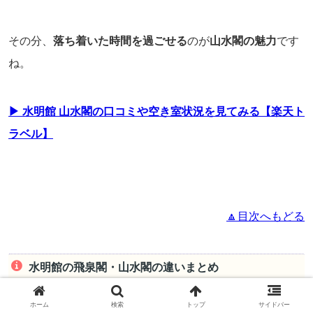
その分、
落ち着いた時間を過ごせる
のが
山水閣の魅力
です
ね。
▶ 水明館 山水閣の口コミや空き室状況を見てみる【楽天ト
ラベル】
🔼目次へもどる
水明館の飛泉閣・山水閣の違いまとめ
ホーム
検索
トップ
サイドバー