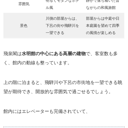
明るくモダンなホテ
静かで落ち着いた昔
雰囲気
ル風
ながらの和風旅館
川側の部屋からは、
部屋からは中庭や日
景色
下呂の街や飛騨川を
本庭園を望めて四季
一望できる
の風情が楽しめる
飛泉閣は
水明館の中心にある高層の建物
で、客室数も多
く、館内の動線も整っています。
上の階に泊まると、飛騨川や下呂の市街地を一望できる眺
望が期待でき、開放的な雰囲気で過ごせるでしょう。
館内にはエレベーターも完備されていて、