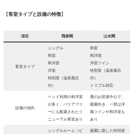
【
客室タイプと設備の特徴
】
項目
飛泉閣
山水閣
シングル
和室
和室
和洋室
和洋室
洋室ツイン
客室タイプ
洋室
特別室（温泉風呂
特別室（温泉風呂
付）
付）
トリプル対応
ベッド利用の和洋室
畳のお部屋中心で、
が多く、バリアフリ
庭園向き。一部は洋
設備の傾向
ーにも配慮されたリ
風ツインや和洋室も
ニューアル客室あり
あり
シングルルーム（ビ
庭園に面した特別室