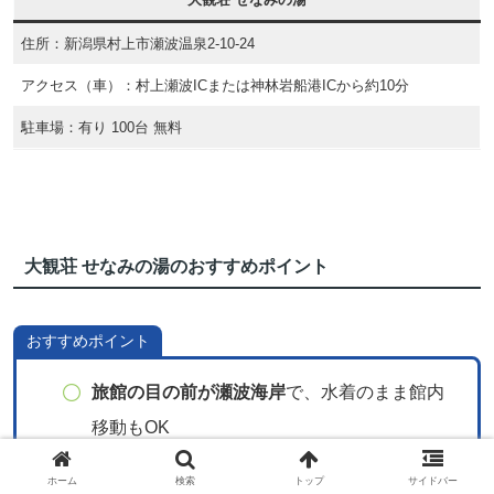
住所：新潟県村上市瀬波温泉2‑10‑24
アクセス（車）：村上瀬波ICまたは神林岩船港ICから約10分
駐車場：有り 100台 無料
大観荘 せなみの湯のおすすめポイント
おすすめポイント
旅館の目の前が瀬波海岸
で、水着のまま館内
移動もOK
敷地内の海岸沿いに設けられた
大きな日本海
ホーム
検索
トップ
サイドバー