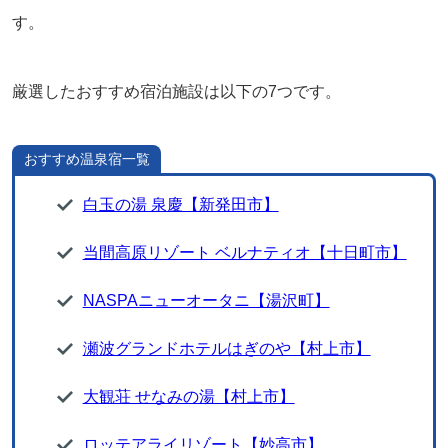
す。
厳選したおすすめ宿泊施設は以下の7つです。
おすすめ温泉宿一覧
白玉の湯 泉慶【新発田市】
当間高原リゾート ベルナティオ【十日町市】
NASPAニューオータニ【湯沢町】
瀬波グランドホテルはぎのや【村上市】
大観荘 せなみの湯【村上市】
ロッテアライリゾート【妙高市】