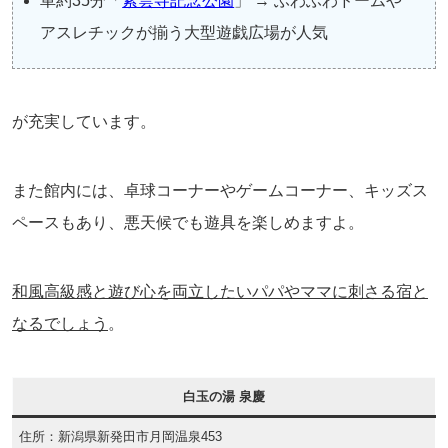
車約35分「
紫雲寺記念公園
」 → ふわふわドームや
アスレチックが揃う大型遊戯広場が人気
が充実しています。
また館内には、卓球コーナーやゲームコーナー、キッズス
ペースもあり、悪天候でも遊具を楽しめますよ。
和風高級感と遊び心を両立したいパパやママに刺さる宿と
なるでしょう
。
白玉の湯 泉慶
住所：新潟県新発田市月岡温泉453