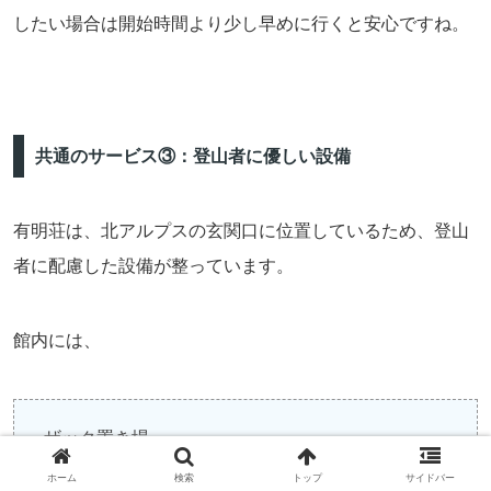
したい場合は開始時間より少し早めに行くと安心ですね。
共通のサービス③：登山者に優しい設備
有明荘は、北アルプスの玄関口に位置しているため、登山
者に配慮した設備が整っています。
館内には、
ザック置き場
濡れた雨具を干せるスペース
ホーム
検索
トップ
サイドバー