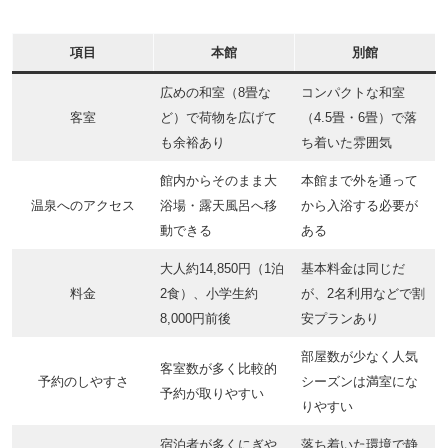
項目
本館
別館
広めの和室（8畳な
コンパクトな和室
客室
ど）で荷物を広げて
（4.5畳・6畳）で落
も余裕あり
ち着いた雰囲気
館内からそのまま大
本館まで外を通って
温泉へのアクセス
浴場・露天風呂へ移
から入浴する必要が
動できる
ある
大人約14,850円（1泊
基本料金は同じだ
料金
2食）、小学生約
が、2名利用などで割
8,000円前後
安プランあり
部屋数が少なく人気
客室数が多く比較的
予約のしやすさ
シーズンは満室にな
予約が取りやすい
りやすい
宿泊者が多くにぎや
落ち着いた環境で静