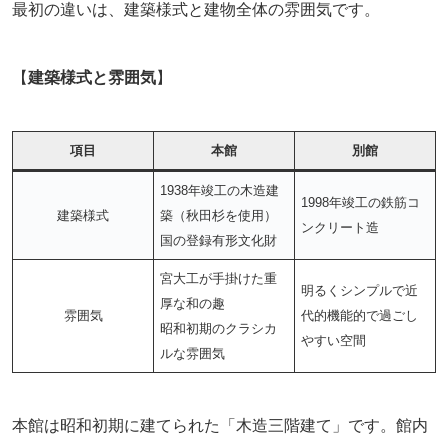
最初の違いは、建築様式と建物全体の雰囲気です。
【
建築様式と雰囲気
】
項目
本館
別館
1938年竣工の木造建
1998年竣工の鉄筋コ
建築様式
築（秋田杉を使用）
ンクリート造
国の登録有形文化財
宮大工が手掛けた重
明るくシンプルで近
厚な和の趣
雰囲気
代的機能的で過ごし
昭和初期のクラシカ
やすい空間
ルな雰囲気
本館は昭和初期に建てられた「木造三階建て」です。館内