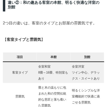
違い②：和の趣ある客室の本館、明るく快適な洋室の
別館
2つ目の違いは、客室のタイプとお部屋の雰囲気です。
【
客室タイプと雰囲気
】
項目
本館
別館
全室和室
全室洋室
客室タイプ
8畳～16畳、特別室も
ツイン中心、デラッ
あり
クス・スイートあり
畳と木の温もりに包
明るくシンプルな洋
まれた和の空間伝統
雰囲気
室機能的で快適に過
的な意匠と落ち着い
ごせる雰囲気
た雰囲気