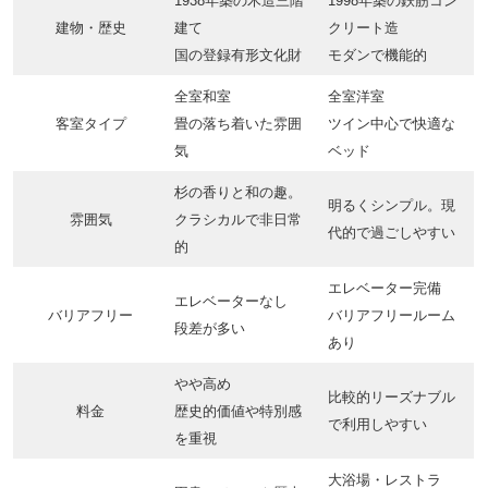
1938年築の木造三階
1998年築の鉄筋コン
建物・歴史
建て
クリート造
国の登録有形文化財
モダンで機能的
全室和室
全室洋室
客室タイプ
畳の落ち着いた雰囲
ツイン中心で快適な
気
ベッド
杉の香りと和の趣。
明るくシンプル。現
雰囲気
クラシカルで非日常
代的で過ごしやすい
的
エレベーター完備
エレベーターなし
バリアフリー
バリアフリールーム
段差が多い
あり
やや高め
比較的リーズナブル
料金
歴史的価値や特別感
で利用しやすい
を重視
大浴場・レストラ